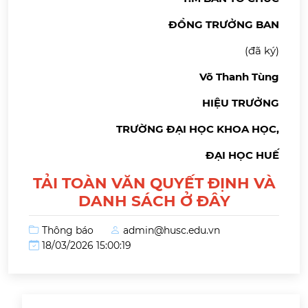
ĐỒNG TRƯỞNG BAN
(đã ký)
Võ Thanh Tùng
HIỆU TRƯỞNG
TRƯỜNG ĐẠI HỌC KHOA HỌC,
ĐẠI HỌC HUẾ
TẢI TOÀN VĂN QUYẾT ĐỊNH VÀ
DANH SÁCH Ở ĐÂY
Thông báo
admin@husc.edu.vn
18/03/2026 15:00:19