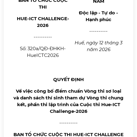
BAN TỔ CHỨC CUỘC
NAM
THI
Độc lập - Tự do -
HUE-ICT CHALLENGE-
Hạnh phúc
2026
----------
----------
Huế, ngày 12 tháng 3
Số: 320a/QĐ-ĐHKH-
năm 2026
HueICTC2026
QUYẾT ĐỊNH
Về việc công bố điểm chuẩn Vòng thi sơ loại
và danh sách thí sinh tham dự Vòng thi chung
kết, phần thi lập trình của Cuộc thi Hue-ICT
Challenge-2026
----------
BAN TỔ CHỨC CUỘC THI HUE-ICT CHALLENGE