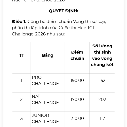
QUYẾT ĐỊNH:
Điều 1.
Công bố điểm chuẩn Vòng thi sơ loại,
phần thi lập trình của Cuộc thi Hue-ICT
Challenge-2026 như sau:
Số lượng
Điểm
thí sinh
TT
Bảng
chuẩn
vào vòng
chung kết
PRO
1
190.00
152
CHALLENGE
NAÏ
2
170.00
202
CHALLENGE
JUNIOR
3
210.00
117
CHALLENGE