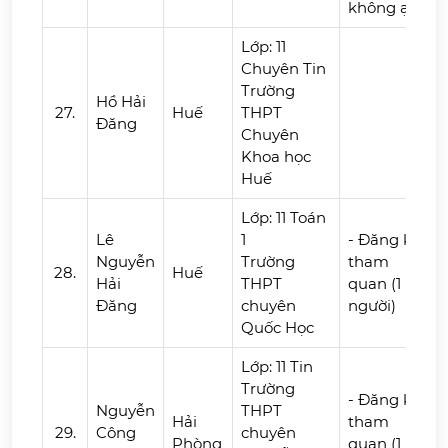
không ạ
Lớp: 11
Chuyên Tin
Trường
Hồ Hải
27.
Huế
THPT
Đăng
Chuyên
Khoa học
Huế
Lớp: 11 Toán
Lê
1
- Đăng ký
Nguyễn
Trường
tham
28.
Huế
Hải
THPT
quan (1
Đăng
chuyên
người)
Quốc Học
Lớp: 11 Tin
Trường
- Đăng ký
Nguyễn
THPT
Hải
tham
29.
Công
chuyên
Phòng
quan (1