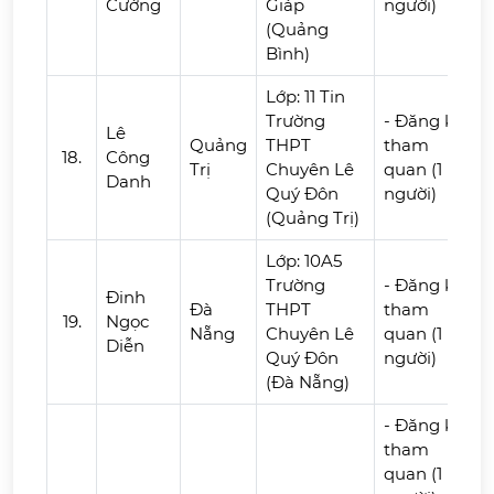
Cường
Giáp
người)
(Quảng
Bình)
Lớp: 11 Tin
Trường
- Đăng ký
Lê
Quảng
THPT
tham
18.
Công
Trị
Chuyên Lê
quan (1
Danh
Quý Đôn
người)
(Quảng Trị)
Lớp: 10A5
Trường
- Đăng ký
Đinh
Đà
THPT
tham
19.
Ngọc
Nẵng
Chuyên Lê
quan (1
Diễn
Quý Đôn
người)
(Đà Nẵng)
- Đăng ký
tham
quan (1