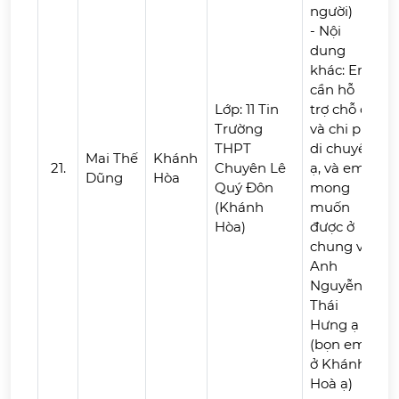
người)
- Nội
dung
khác: Em
cần hỗ
Lớp: 11 Tin
trợ chỗ ở
Trường
và chi phí
THPT
di chuyển
Mai Thế
Khánh
21.
Chuyên Lê
ạ, và em
Dũng
Hòa
Quý Đôn
mong
(Khánh
muốn
Hòa)
được ở
chung với
Anh
Nguyễn
Thái
Hưng ạ
(bọn em
ở Khánh
Hoà ạ)