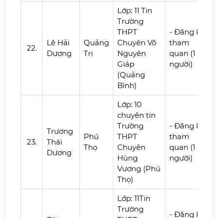
Lớp: 11 Tin
Trường
THPT
- Đăng ký
Lê Hải
Quảng
Chuyên Võ
tham
22.
Dương
Trị
Nguyên
quan (1
Giáp
người)
(Quảng
Bình)
Lớp: 10
chuyên tin
Trường
- Đăng ký
Trương
Phú
THPT
tham
23.
Thái
Thọ
Chuyên
quan (1
Dương
Hùng
người)
Vương (Phú
Thọ)
Lớp: 11Tin
Trường
- Đăng ký