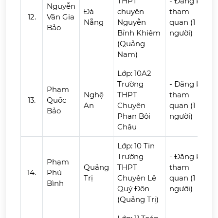
THPT
- Đăng ký
Nguyễn
Đà
chuyên
tham
12.
Văn Gia
Nẵng
Nguyễn
quan (1
Bảo
Bỉnh Khiêm
người)
(Quảng
Nam)
Lớp: 10A2
Trường
- Đăng ký
Phạm
Nghệ
THPT
tham
13.
Quốc
An
Chuyên
quan (1
Bảo
Phan Bội
người)
Châu
Lớp: 10 Tin
Trường
- Đăng ký
Phạm
Quảng
THPT
tham
14.
Phú
Trị
Chuyên Lê
quan (1
Bình
Quý Đôn
người)
(Quảng Trị)