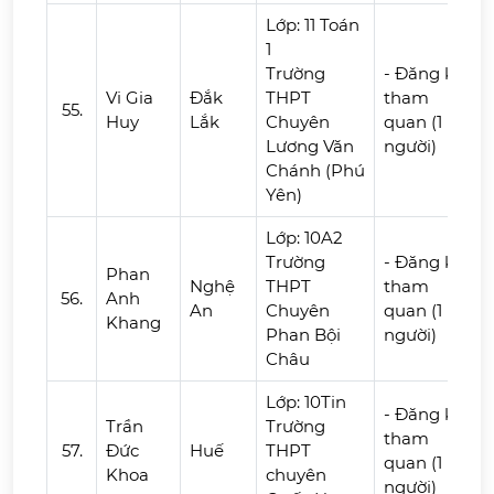
Lớp: 11 Toán
1
Trường
- Đăng ký
Vi Gia
Đắk
THPT
tham
55.
Huy
Lắk
Chuyên
quan (1
Lương Văn
người)
Chánh (Phú
Yên)
Lớp: 10A2
Trường
- Đăng ký
Phan
Nghệ
THPT
tham
56.
Anh
An
Chuyên
quan (1
Khang
Phan Bội
người)
Châu
Lớp: 10Tin
- Đăng ký
Trần
Trường
tham
57.
Đức
Huế
THPT
quan (1
Khoa
chuyên
người)