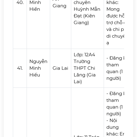
40.
Minh
chuyên
khác:
Giang
Hiển
Huỳnh Mẫn
Mong
Đạt (Kiên
được hỗ
Giang)
trợ chỗ ở
và chi phí
di chuyển
ạ
Lớp: 12A4
- Đăng ký
Nguyễn
Trường
tham
41.
Minh
Gia Lai
THPT Chi
quan (1
Hiếu
Lăng (Gia
người)
Lai)
- Đăng ký
tham
quan (1
người)
- Nội
dung
khác: Em