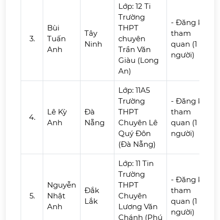
Lớp: 12 Ti
Trường
- Đăng ký
Bùi
THPT
Tây
tham
3.
Tuấn
chuyên
Ninh
quan (1
Anh
Trần Văn
người)
Giàu (Long
An)
Lớp: 11A5
Trường
- Đăng ký
Lê Kỳ
Đà
THPT
tham
4.
Anh
Nẵng
Chuyên Lê
quan (1
Quý Đôn
người)
(Đà Nẵng)
Lớp: 11 Tin
Trường
- Đăng ký
Nguyễn
THPT
Đắk
tham
5.
Nhật
Chuyên
Lắk
quan (1
Anh
Lương Văn
người)
Chánh (Phú