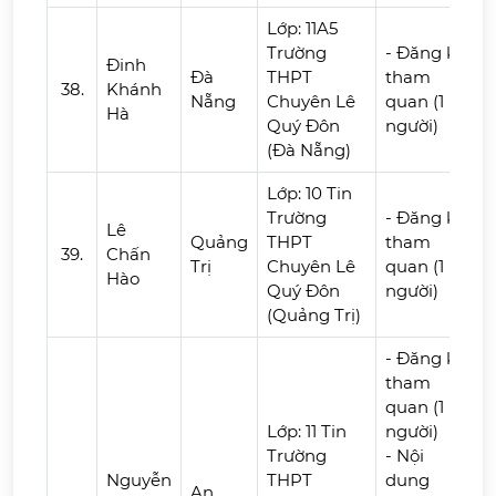
Lớp: 11A5
Trường
- Đăng ký
Đinh
Đà
THPT
tham
38.
Khánh
Nẵng
Chuyên Lê
quan (1
Hà
Quý Đôn
người)
(Đà Nẵng)
Lớp: 10 Tin
Trường
- Đăng ký
Lê
Quảng
THPT
tham
39.
Chấn
Trị
Chuyên Lê
quan (1
Hào
Quý Đôn
người)
(Quảng Trị)
- Đăng ký
tham
quan (1
Lớp: 11 Tin
người)
Trường
- Nội
Nguyễn
THPT
dung
An