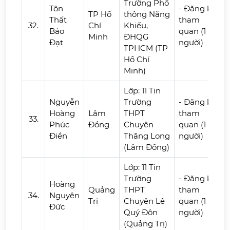
Trường Phổ
Tôn
- Đăng ký
TP Hồ
thông Năng
Thất
tham
32.
Chí
Khiếu,
Bảo
quan (1
Minh
ĐHQG
Đạt
người)
TPHCM (TP
Hồ Chí
Minh)
Lớp: 11 Tin
Nguyễn
Trường
- Đăng ký
Hoàng
Lâm
THPT
tham
33.
Phúc
Đồng
Chuyên
quan (1
Điền
Thăng Long
người)
(Lâm Đồng)
Lớp: 11 Tin
Trường
- Đăng ký
Hoàng
Quảng
THPT
tham
34.
Nguyên
Trị
Chuyên Lê
quan (1
Đức
Quý Đôn
người)
(Quảng Trị)