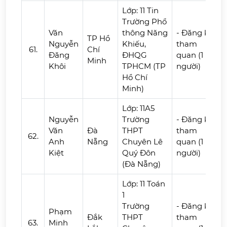
Lớp: 11 Tin
Trường Phổ
Văn
thông Năng
- Đăng ký
TP Hồ
Nguyễn
Khiếu,
tham
61.
Chí
Đăng
ĐHQG
quan (1
Minh
Khôi
TPHCM (TP
người)
Hồ Chí
Minh)
Lớp: 11A5
Nguyễn
Trường
- Đăng ký
Văn
Đà
THPT
tham
62.
Anh
Nẵng
Chuyên Lê
quan (1
Kiệt
Quý Đôn
người)
(Đà Nẵng)
Lớp: 11 Toán
1
Trường
- Đăng ký
Phạm
Đắk
THPT
tham
63.
Minh