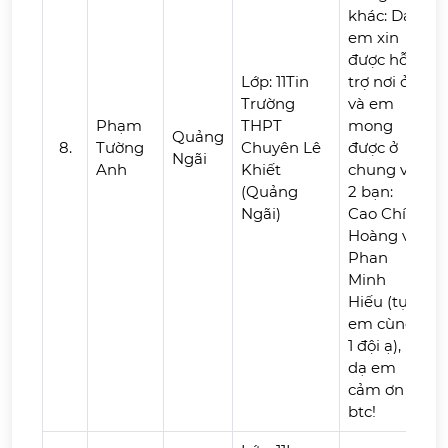
khác: Dạ
em xin
được hỗ
Lớp: 11Tin
trợ nơi ở
Trường
và em
Phạm
THPT
mong
Quảng
8.
Tường
Chuyên Lê
được ở
Ngãi
Anh
Khiết
chung với
(Quảng
2 bạn:
Ngãi)
Cao Chí
Hoàng và
Phan
Minh
Hiếu (tụi
em cùng
1 đội ạ),
dạ em
cảm ơn
btc!