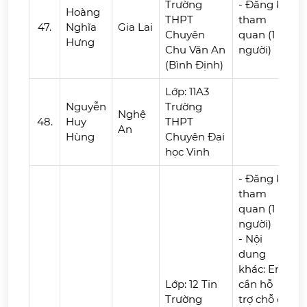
Trường
- Đăng ký
Hoàng
THPT
tham
47.
Nghĩa
Gia Lai
Chuyên
quan (1
Hưng
Chu Văn An
người)
(Bình Định)
Lớp: 11A3
Nguyễn
Trường
Nghệ
48.
Huy
THPT
An
Hùng
Chuyên Đại
học Vinh
- Đăng ký
tham
quan (1
người)
- Nội
dung
khác: Em
Lớp: 12 Tin
cần hỗ
Trường
trợ chỗ ở