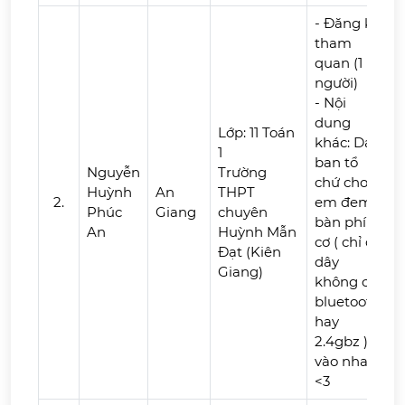
- Đăng ký
tham
quan (1
người)
- Nội
dung
Lớp: 11 Toán
khác: Dạ
1
ban tổ
Nguyễn
Trường
chứ cho
Huỳnh
An
THPT
2.
em đem
Phúc
Giang
chuyên
bàn phím
An
Huỳnh Mẫn
cơ ( chỉ có
Đạt (Kiên
dây
Giang)
không có
bluetooth
hay
2.4gbz )
vào nha
<3