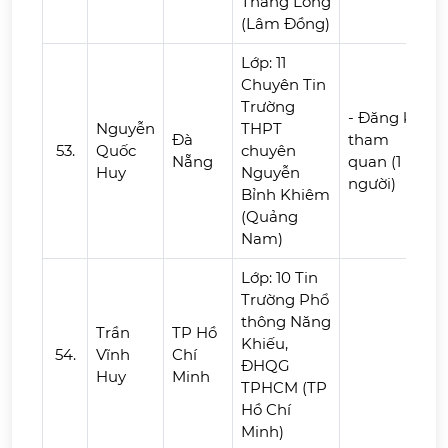
Thăng Long
(Lâm Đồng)
Lớp: 11
Chuyên Tin
Trường
- Đăng ký
Nguyễn
THPT
Đà
tham
53.
Quốc
chuyên
Nẵng
quan (1
Huy
Nguyễn
người)
Bỉnh Khiêm
(Quảng
Nam)
Lớp: 10 Tin
Trường Phổ
thông Năng
Trần
TP Hồ
Khiếu,
54.
Vĩnh
Chí
ĐHQG
Huy
Minh
TPHCM (TP
Hồ Chí
Minh)