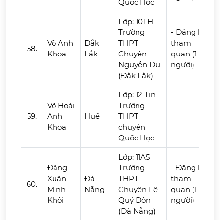
Quốc Học
Lớp: 10TH
Trường
- Đăng ký
Võ Anh
Đắk
THPT
tham
58.
Khoa
Lắk
Chuyên
quan (1
Nguyễn Du
người)
(Đắk Lắk)
Lớp: 12 Tin
Võ Hoài
Trường
59.
Anh
Huế
THPT
Khoa
chuyên
Quốc Học
Lớp: 11A5
Đặng
Trường
- Đăng ký
Xuân
Đà
THPT
tham
60.
Minh
Nẵng
Chuyên Lê
quan (1
Khôi
Quý Đôn
người)
(Đà Nẵng)