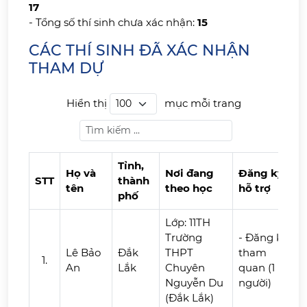
17
- Tổng số thí sinh chưa xác nhận:
15
CÁC THÍ SINH ĐÃ XÁC NHẬN
THAM DỰ
Hiển thị
mục mỗi trang
Tỉnh,
Họ và
Nơi đang
Đăng ký
STT
thành
s
tên
theo học
hỗ trợ
phố
l
STT
Họ và
Tỉnh,
Nơi đang
Đăng ký
Lớp: 11TH
tên
thành
theo học
hỗ trợ
s
Trường
- Đăng ký
phố
l
Lê Bảo
Đắk
THPT
tham
1.
An
Lắk
Chuyên
quan (1
Nguyễn Du
người)
(Đắk Lắk)