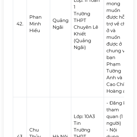
Lớp: 11 Toán
mong
1
muốn
Trường
Phan
được hỗ
Quảng
THPT
42.
Minh
trợ về chỗ
Ngãi
Chuyên Lê
Hiếu
ở và
Khiết
muốn
(Quảng
được ở
Ngãi)
chung với
bạn
Phạm
Tường
Anh và
Cao Chí
Hoàng ạ.
- Đăng ký
tham
Lớp: 10A3
quan (1
Tin
người)
Chu
Trường
- Nội
43.
Thủy
Hà Nội
THPT
dung