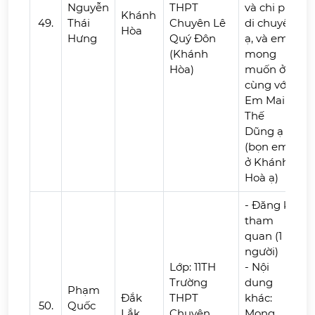
Nguyễn
THPT
và chi phí
Khánh
49.
Thái
Chuyên Lê
di chuyển
Hòa
Hưng
Quý Đôn
ạ, và em
(Khánh
mong
Hòa)
muốn ở
cùng với
Em Mai
Thế
Dũng ạ
(bọn em
ở Khánh
Hoà ạ)
- Đăng ký
tham
quan (1
người)
Lớp: 11TH
- Nội
Trường
dung
Phạm
Đắk
THPT
khác:
50.
Quốc
Lắk
Chuyên
Mong