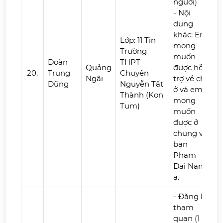
người)
- Nội
dung
khác: Em
Lớp: 11 Tin
mong
Trường
muốn
Đoàn
THPT
Quảng
được hỗ
20.
Trung
Chuyên
Ngãi
trợ về chỗ
Dũng
Nguyễn Tất
ở và em
Thành (Kon
mong
Tum)
muốn
được ở
chung với
bạn
Phạm
Đại Nam
ạ.
- Đăng ký
tham
quan (1