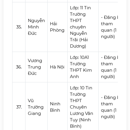
Lớp: 11 Tin
Trường
- Đăng ký
Nguyễn
THPT
Hải
tham
35.
Minh
chuyên
Phòng
quan (1
Đức
Nguyễn
người)
Trãi (Hải
Dương)
Lớp: 10A1
- Đăng ký
Vương
Trường
tham
36.
Trung
Hà Nội
THPT Kim
quan (1
Đức
Anh
người)
Lớp: 10 Tin
Trường
- Đăng ký
Vũ
THPT
Ninh
tham
37.
Trường
Chuyên
Bình
quan (1
Giang
Lương Văn
người)
Tụy (Ninh
Bình)