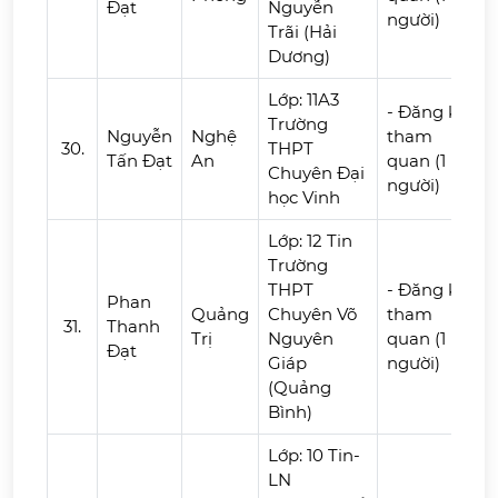
Đạt
Nguyễn
người)
Trãi (Hải
Dương)
Lớp: 11A3
- Đăng ký
Trường
Nguyễn
Nghệ
tham
30.
THPT
Tấn Đạt
An
quan (1
Chuyên Đại
người)
học Vinh
Lớp: 12 Tin
Trường
THPT
- Đăng ký
Phan
Quảng
Chuyên Võ
tham
31.
Thanh
Trị
Nguyên
quan (1
Đạt
Giáp
người)
(Quảng
Bình)
Lớp: 10 Tin-
LN