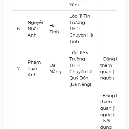
Yên)
Lớp: 11 Tin
Nguyễn
Trường
Hà
6.
Nhật
THPT
Tĩnh
Anh
Chuyên Hà
Tĩnh
Lớp: 11A5
Trường
- Đăng ký
Phạm
Đà
THPT
tham
7.
Tuấn
Nẵng
Chuyên Lê
quan (1
Anh
Quý Đôn
người)
(Đà Nẵng)
- Đăng ký
tham
quan (1
người)
- Nội
dung