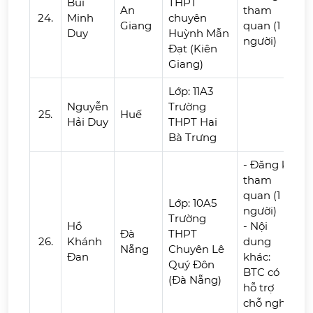
Bùi
THPT
An
tham
24.
Minh
chuyên
Giang
quan (1
Duy
Huỳnh Mẫn
người)
Đạt (Kiên
Giang)
Lớp: 11A3
Nguyễn
Trường
25.
Huế
Hải Duy
THPT Hai
Bà Trưng
- Đăng ký
tham
quan (1
Lớp: 10A5
người)
Trường
Hồ
- Nội
Đà
THPT
26.
Khánh
dung
Nẵng
Chuyên Lê
Đan
khác:
Quý Đôn
BTC có
(Đà Nẵng)
hỗ trợ
chỗ nghỉ