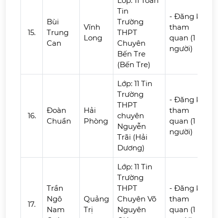
Lớp: 11 Toán
Tin
- Đăng ký
Bùi
Trường
Vĩnh
tham
15.
Trung
THPT
Long
quan (1
Can
Chuyên
người)
Bến Tre
(Bến Tre)
Lớp: 11 Tin
Trường
- Đăng ký
THPT
Đoàn
Hải
tham
16.
chuyên
Chuẩn
Phòng
quan (1
Nguyễn
người)
Trãi (Hải
Dương)
Lớp: 11 Tin
Trường
Trần
THPT
- Đăng ký
Ngô
Quảng
Chuyên Võ
tham
17.
Nam
Trị
Nguyên
quan (1